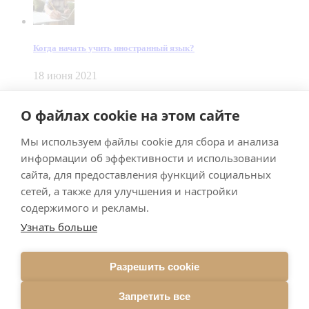
Когда начать учить иностранный язык?
18 июня 2021
© Dein Gluecksfall 2018 — 2026
О файлах cookie на этом сайте
Made by
Smart Team
Мы используем файлы cookie для сбора и анализа
Impressum
Datenschutz
информации об эффективности и использовании
Подписывайтесь на меня в Телеграм
сайта, для предоставления функций социальных
сетей, а также для улучшения и настройки
содержимого и рекламы.
Узнать больше
Разрешить cookie
Подписаться
Запретить все
Брачное агентство в Германии