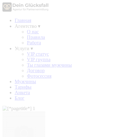
Главная
Агентство
▾
О нас
Правила
Работа
Услуги
▾
VIP статус
VIP группа
Ты глазами мужчины
Договор
Фотосессия
Мужчины
Тарифы
Анкета
Блог