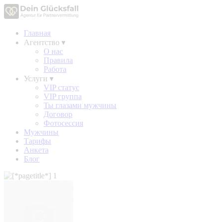
Главная
Агентство
▾
О нас
Правила
Работа
Услуги
▾
VIP статус
VIP группа
Ты глазами мужчины
Договор
Фотосессия
Мужчины
Тарифы
Анкета
Блог