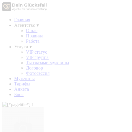
Главная
Агентство
▾
О нас
Правила
Работа
Услуги
▾
VIP статус
VIP группа
Ты глазами мужчины
Договор
Фотосессия
Мужчины
Тарифы
Анкета
Блог