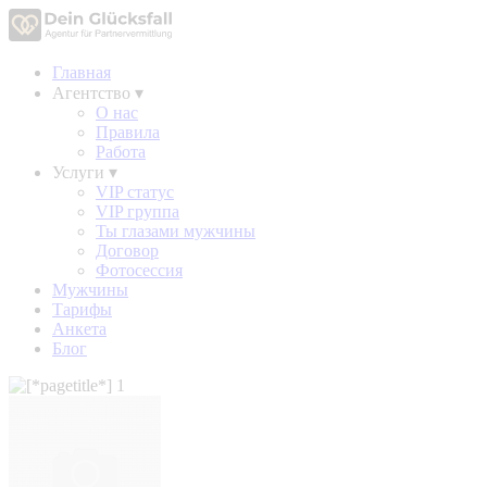
Главная
Агентство
▾
О нас
Правила
Работа
Услуги
▾
VIP статус
VIP группа
Ты глазами мужчины
Договор
Фотосессия
Мужчины
Тарифы
Анкета
Блог