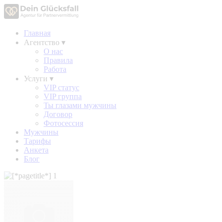
Главная
Агентство
▾
О нас
Правила
Работа
Услуги
▾
VIP статус
VIP группа
Ты глазами мужчины
Договор
Фотосессия
Мужчины
Тарифы
Анкета
Блог