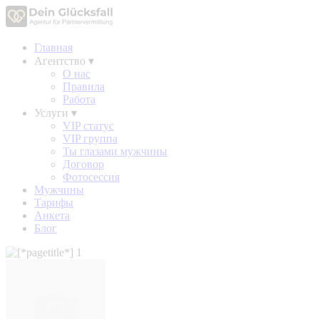
Главная
Агентство
▾
О нас
Правила
Работа
Услуги
▾
VIP статус
VIP группа
Ты глазами мужчины
Договор
Фотосессия
Мужчины
Тарифы
Анкета
Блог