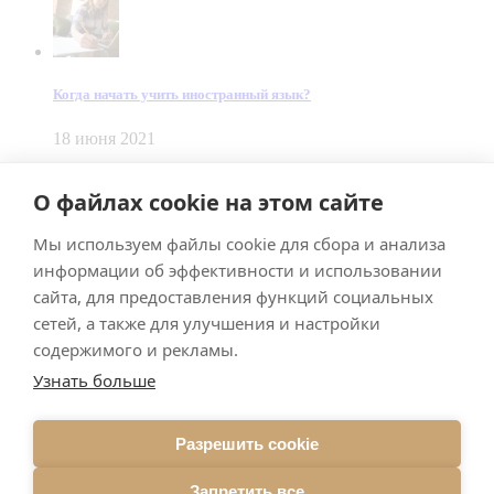
Когда начать учить иностранный язык?
18 июня 2021
© Dein Gluecksfall 2018 — 2026
О файлах cookie на этом сайте
Made by
Smart Team
Мы используем файлы cookie для сбора и анализа
Impressum
Datenschutz
информации об эффективности и использовании
Подписывайтесь на меня в Телеграм
сайта, для предоставления функций социальных
сетей, а также для улучшения и настройки
содержимого и рекламы.
Узнать больше
Разрешить cookie
Подписаться
Запретить все