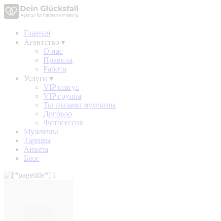
Главная
Агентство
▾
О нас
Правила
Работа
Услуги
▾
VIP статус
VIP группа
Ты глазами мужчины
Договор
Фотосессия
Мужчины
Тарифы
Анкета
Блог