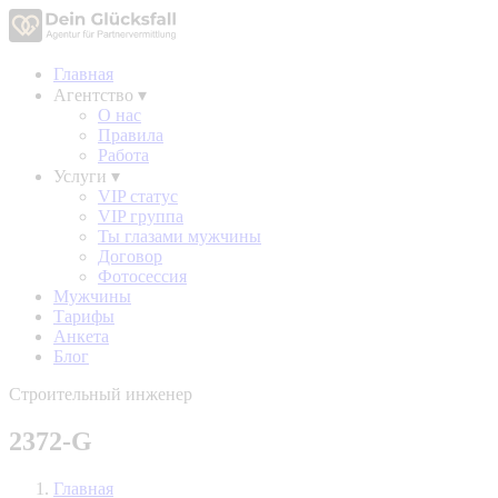
Главная
Агентство
▾
О нас
Правила
Работа
Услуги
▾
VIP статус
VIP группа
Ты глазами мужчины
Договор
Фотосессия
Мужчины
Тарифы
Анкета
Блог
Строительный инженер
2372-G
Главная