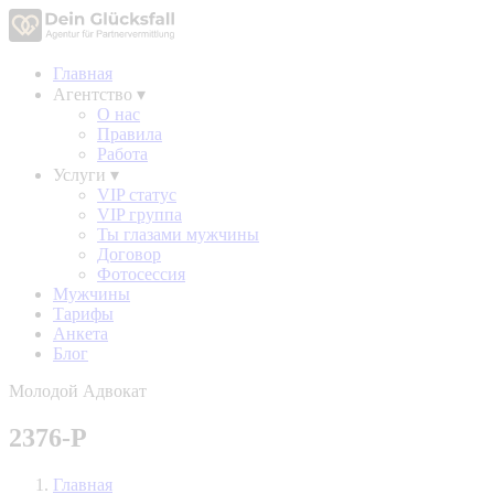
Главная
Агентство
▾
О нас
Правила
Работа
Услуги
▾
VIP статус
VIP группа
Ты глазами мужчины
Договор
Фотосессия
Мужчины
Тарифы
Анкета
Блог
Молодой Адвокат
2376-P
Главная