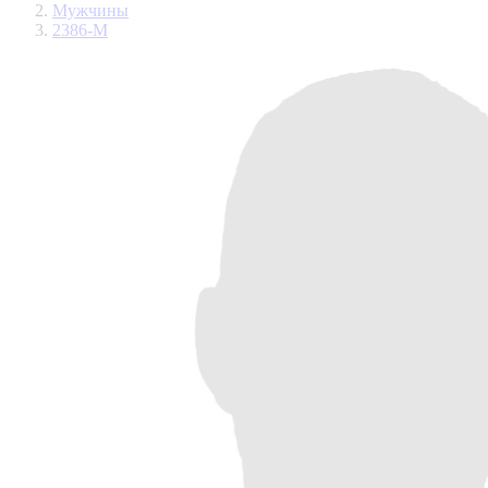
Мужчины
2386-М