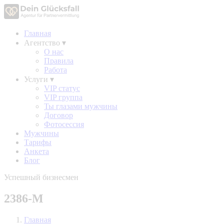
Главная
Агентство
▾
О нас
Правила
Работа
Услуги
▾
VIP статус
VIP группа
Ты глазами мужчины
Договор
Фотосессия
Мужчины
Тарифы
Анкета
Блог
Успешный бизнесмен
2386-М
Главная