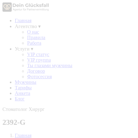
Главная
Агентство
▾
О нас
Правила
Работа
Услуги
▾
VIP статус
VIP группа
Ты глазами мужчины
Договор
Фотосессия
Мужчины
Тарифы
Анкета
Блог
Стоматолог Хирург
2392-G
Главная