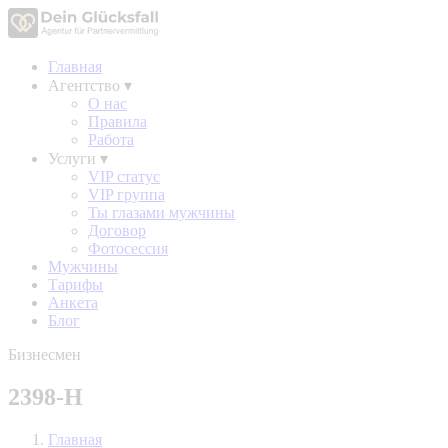
Главная
Агентство
▾
О нас
Правила
Работа
Услуги
▾
VIP статус
VIP группа
Ты глазами мужчины
Договор
Фотосессия
Мужчины
Тарифы
Анкета
Блог
Бизнесмен
2398-Н
Главная