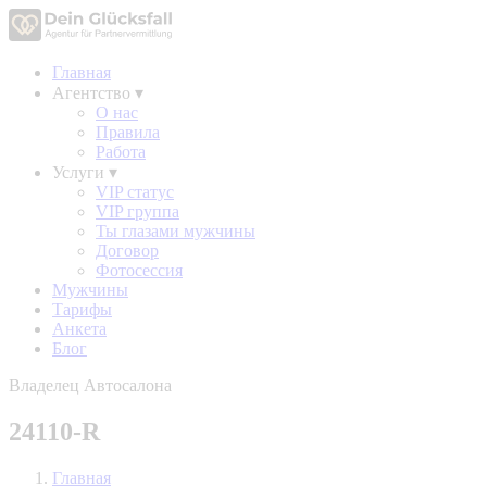
Главная
Агентство
▾
О нас
Правила
Работа
Услуги
▾
VIP статус
VIP группа
Ты глазами мужчины
Договор
Фотосессия
Мужчины
Тарифы
Анкета
Блог
Владелец Автосалона
24110-R
Главная