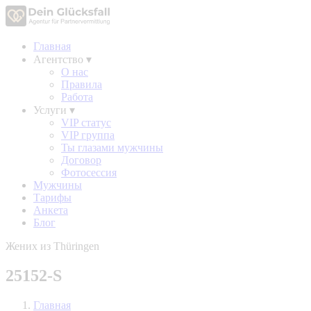
Главная
Агентство
▾
О нас
Правила
Работа
Услуги
▾
VIP статус
VIP группа
Ты глазами мужчины
Договор
Фотосессия
Мужчины
Тарифы
Анкета
Блог
Жених из Thüringen
25152-S
Главная