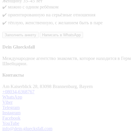
Женщину 35–45 лет
✔️ можно с одним ребёнком
✔️ ориентированную на серьёзные отношения
✔️ тёплую, женственную, с желанием быть в паре
Заполнить анкету
Написать в WhatsApp
Dein Gluecksfall
Международное агентство знакомств, которое находится в Гер
Швейцарии.
Контакты
Am Kaiserblick 28, 83098 Brannenburg, Bayern
+08034-6368767
WhatsApp
Viber
Telegram
Instagram
Facebook
YouTube
info@dein-gluecksfall.com