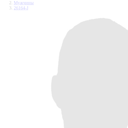
Мужчины
26164-J