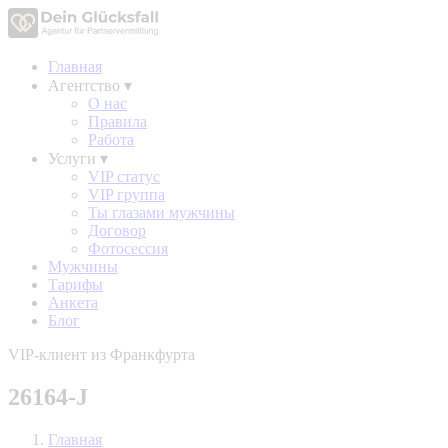
Главная
Агентство
▾
О нас
Правила
Работа
Услуги
▾
VIP статус
VIP группа
Ты глазами мужчины
Договор
Фотосессия
Мужчины
Тарифы
Анкета
Блог
VIP-клиент из Франкфурта
26164-J
Главная