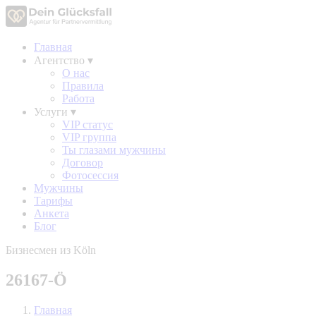
Главная
Агентство
▾
О нас
Правила
Работа
Услуги
▾
VIP статус
VIP группа
Ты глазами мужчины
Договор
Фотосессия
Мужчины
Тарифы
Анкета
Блог
Бизнесмен из Köln
26167-Ö
Главная