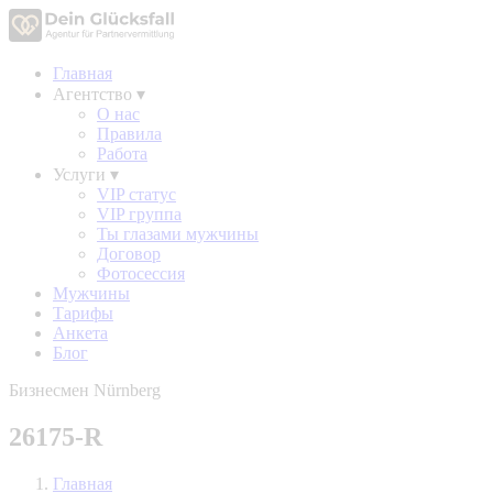
Главная
Агентство
▾
О нас
Правила
Работа
Услуги
▾
VIP статус
VIP группа
Ты глазами мужчины
Договор
Фотосессия
Мужчины
Тарифы
Анкета
Блог
Бизнесмен Nürnberg
26175-R
Главная