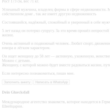
Рост 173 см, вес 71 кг.
Успешный мужчина, владелец фирмы в сфере недвижимости. М
собственном доме , так же имеет другую недвижимость
Состоявшийся, надёжный, спокойный и уверенный в себе мужчи
5 лет назад он потерял супругу. За это время прошёл непрост
жизни.
Очень активный и подвижный человек. Любит спорт, движение
юмора и лёгким характером.
Он ищет женщину до 58 лет — активную, ухоженную, женстве
Можно с детьми.
Женщину, с которой можно будет вместе радоваться жизни, пут
Если интересно познакомиться, пиши мне.
Заполнить анкету
Написать в WhatsApp
Dein Gluecksfall
Международное агентство знакомств, которое находится в Гер
Швейцарии.