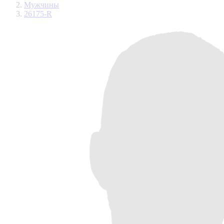
Мужчины
26175-R